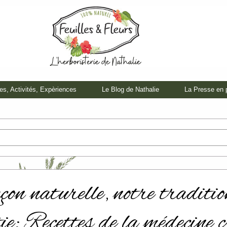
tes, Activités, Expèriences
Le Blog de Nathalie
La Presse en 
çon naturelle, notre traditi
ie: Recettes de la médecine c