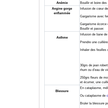
Anémie
Bouillir et boire de
Angine gorge
Infusion de cœur de
enflammée
Gargarisme avec feu
Gargarisme écorce de
Bouillir et passer.
Infusion de liane de 
Asthme
Prendre une cuillèr
Inhaler des feuilles
30grs de jean robert
rhum ou d’eau de vie
250grs fleurs de mou
et écumer, une cuillè
En cataplasme, méla
Blessure
Ou cataplasme de
Bruler la blessure p