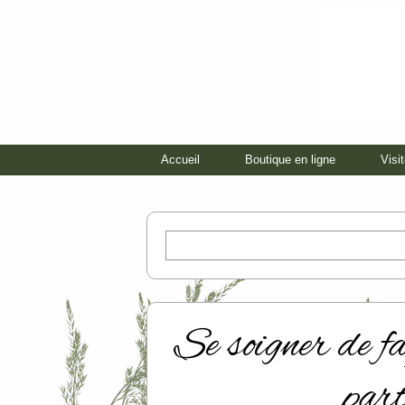
Accueil
Boutique en ligne
Visi
R
e
c
h
e
r
Se soigner de fa
c
h
e
part
r