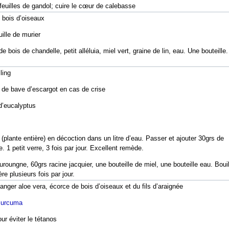
s feuilles de gandol; cuire le cœur de calebasse
 bois d’oiseaux
ille de murier
 bois de chandelle, petit alléluia, miel vert, graine de lin, eau. Une bouteille.
ling
e de bave d’escargot en cas de crise
 d’eucalyptus
 (plante entière) en décoction dans un litre d’eau. Passer et ajouter 30grs de
. 1 petit verre, 3 fois par jour. Excellent remède.
roungne, 60grs racine jacquier, une bouteille de miel, une bouteille eau. Bouill
re plusieurs fois par jour.
nger aloe vera, écorce de bois d’oiseaux et du fils d’araignée
curcuma
our éviter le tétanos