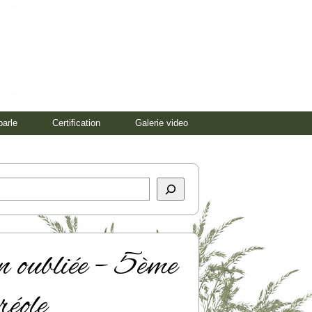
parle
Certification
Galerie video
on oubliée – 5ème
réole