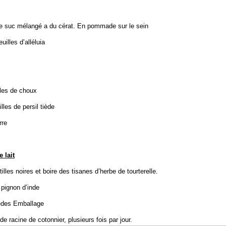
 le suc mélangé a du cérat. En pommade sur le sein
illes d’alléluia
les de choux
les de persil tiède
rre
 lait
les noires et boire des tisanes d’herbe de tourterelle.
e pignon d’inde
des Emballage
e racine de cotonnier, plusieurs fois par jour.