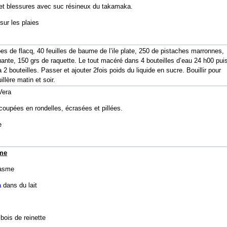
et blessures avec suc résineux du takamaka.
sur les plaies
bes de flacq, 40 feuilles de baume de l’ile plate, 250 de pistaches marronnes,
ante, 150 grs de raquette. Le tout macéré dans 4 bouteilles d’eau 24 h00 pui
 2 bouteilles. Passer et ajouter 2fois poids du liquide en sucre. Bouillir pour
illère matin et soir.
Vera
coupées en rondelles, écrasées et pillées.
e
me
lasme
a
dans du lait
 bois de reinette