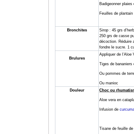
Badigeonner plaies 
Feuilles de plantain 
Bronchites
Sirop : 45 grs d’her
250 grs de casse pu
décoction. Réduire a
fondre le sucre. 1 cu
Appliquer de l’Aloe 
Brulures
Tiges de bananiers 
Ou pommes de terr
Ou manioc
Douleur
Choc ou rhumatis
Aloe vera en catap
Infusion de
curcum
Tisane de feuille de