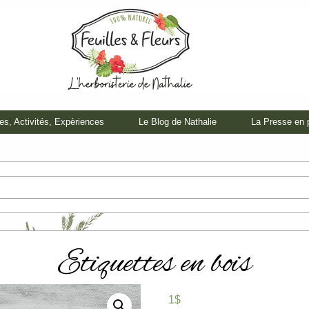
tes, Activités, Expèriences
Le Blog de Nathalie
La Presse en 
Etiquettes en bois
1$