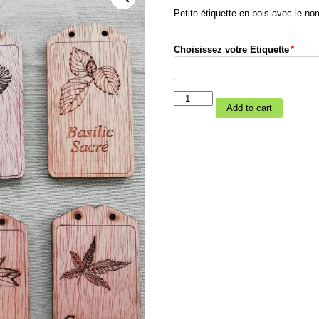
Petite étiquette en bois avec le no
Choisissez votre Etiquette
*
Etiquettes
Add to cart
en
bois
quantity