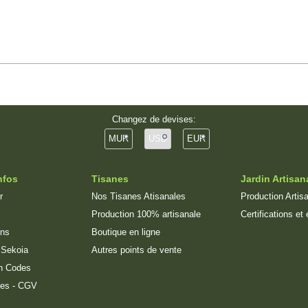
Changez de devises:
MUR
USD
EUR
nfos
Tisanes
Jardin Artisan
r
Nos Tisanes Atisanales
Production Artisa
Production 100% artisanale
Certifications et
ons
Boutique en ligne
:
Sekoia
Autres points de vente
h Codes
les
-
CGV