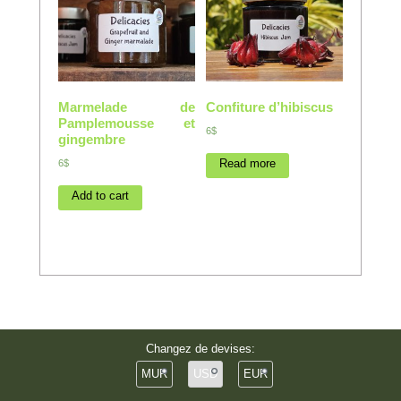
Marmelade de
Confiture d’hibiscus
Pamplemousse et
6$
gingembre
Read more
6$
Add to cart
Changez de devises:
MUR
USD
EUR