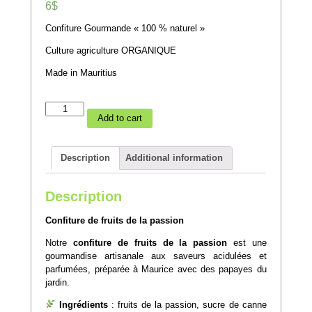
6$
Confiture Gourmande « 100 % naturel »
Culture agriculture ORGANIQUE
Made in Mauritius
Confiture
Add to cart
de
fruits
de
Description
Additional information
la
passion
quantity
Description
Confiture de fruits de la passion
Notre
confiture de fruits de la passion
est une
gourmandise artisanale aux saveurs acidulées et
parfumées, préparée à Maurice avec des papayes du
jardin.
Ingrédients
: fruits de la passion, sucre de canne