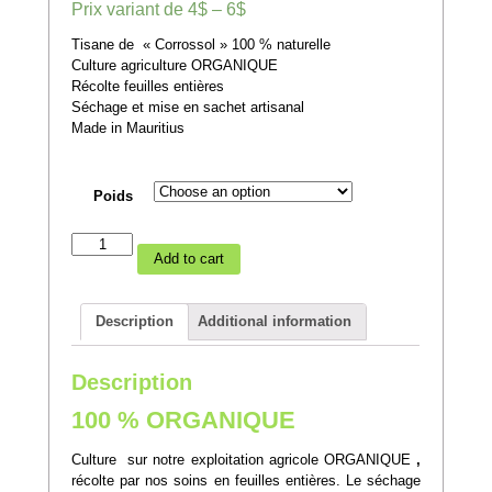
Prix variant de
4$
–
6$
Tisane de « Corrossol » 100 % naturelle
Culture agriculture ORGANIQUE
Récolte feuilles entières
Séchage et mise en sachet artisanal
Made in Mauritius
Poids
Tisane
Add to cart
de
Corossol
quantity
Description
Additional information
Description
100 % ORGANIQUE
Culture sur notre exploitation agricole ORGANIQUE
,
récolte par nos soins en feuilles entières. Le séchage