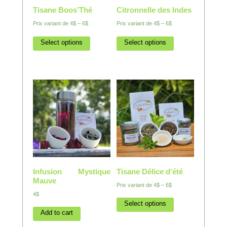
Tisane Boos’Thé
Citronnelle des Indes
Prix variant de
4$
–
6$
Prix variant de
4$
–
6$
Select options
Select options
Infusion Mystique
Tisane Délice d’été
Mauve
Prix variant de
4$
–
6$
4$
Select options
Add to cart