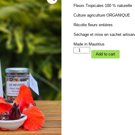
Fleurs Tropicales 100 % naturelle
Culture agriculture ORGANIQUE
Récolte fleurs entières
Séchage et mise en sachet artisan
Made in Mauritius
Tisane
Add to cart
de
fleurs
tropicales
quantity