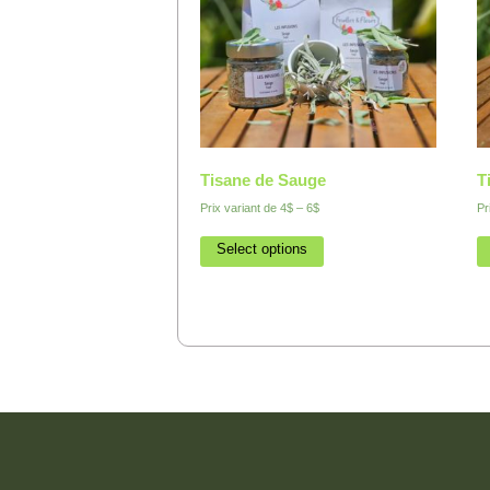
Tisane de Sauge
T
Prix variant de
4$
–
6$
Pr
Select options