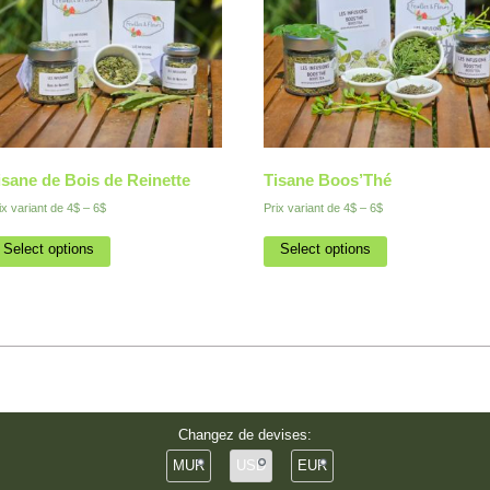
isane de Bois de Reinette
Tisane Boos’Thé
ix variant de
4$
–
6$
Prix variant de
4$
–
6$
Select options
Select options
Changez de devises:
MUR
USD
EUR