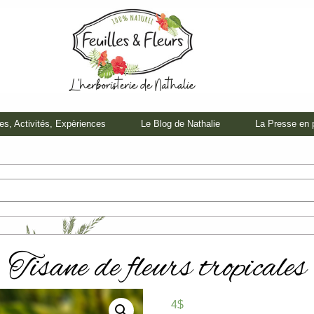
tes, Activités, Expèriences
Le Blog de Nathalie
La Presse en 
Tisane de fleurs tropicales
4$