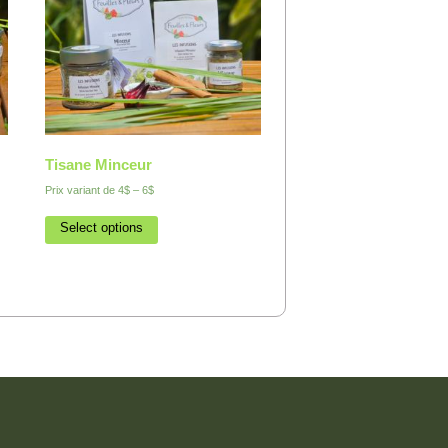
Tisane Minceur
Prix variant de
4$
–
6$
Select options