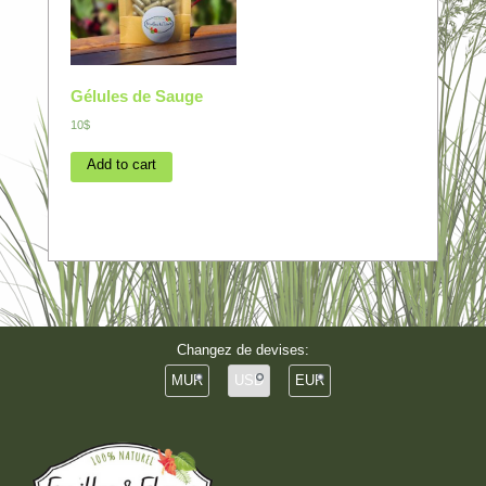
Gélules de Sauge
10$
Add to cart
Changez de devises:
MUR
USD
EUR