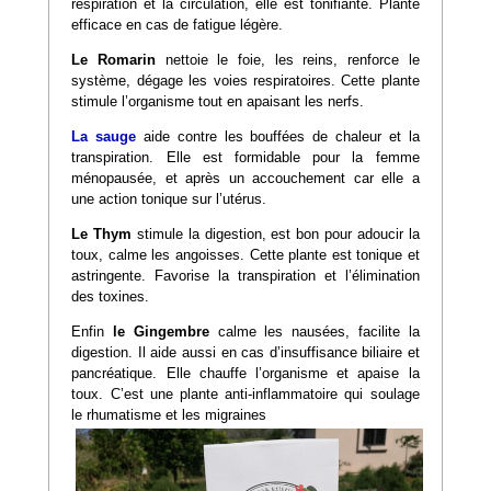
respiration et la circulation, elle est tonifiante. Plante
efficace en cas de fatigue légère.
Le Romarin
nettoie le foie, les reins, renforce le
système, dégage les voies respiratoires. Cette plante
stimule l’organisme tout en apaisant les nerfs.
La sauge
aide contre les bouffées de chaleur et la
transpiration. Elle est formidable pour la femme
ménopausée, et après un accouchement car elle a
une action tonique sur l’utérus.
Le Thym
stimule la digestion, est bon pour adoucir la
toux, calme les angoisses. Cette plante est tonique et
astringente. Favorise la transpiration et l’élimination
des toxines.
Enfin
le Gingembre
calme les nausées, facilite la
digestion. Il aide aussi en cas d’insuffisance biliaire et
pancréatique. Elle chauffe l’organisme et apaise la
toux. C’est une plante anti-inflammatoire qui soulage
le rhumatisme et les migraines